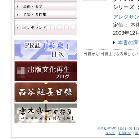
シリーズ 
アレクサ
定価： 本体
2003年12
本書の関
1件目から1件目までを表示してい
未來社HOME
|
新刊一覧
|
刊
リンク
|
お問合せ
|
個