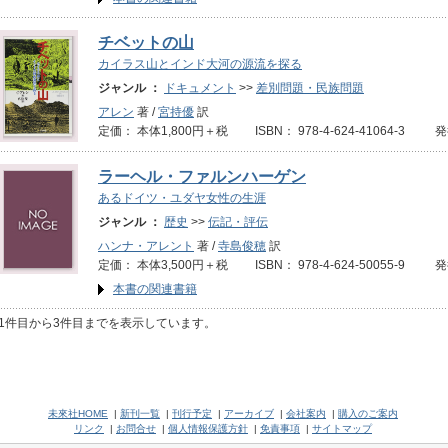
チベットの山
カイラス山とインド大河の源流を探る
ジャンル ：
ドキュメント
>>
差別問題・民族問題
アレン
著 /
宮持優
訳
定価： 本体1,800円＋税 ISBN： 978-4-624-41064-3 
ラーヘル・ファルンハーゲン
あるドイツ・ユダヤ女性の生涯
ジャンル ：
歴史
>>
伝記・評伝
ハンナ・アレント
著 /
寺島俊穂
訳
定価： 本体3,500円＋税 ISBN： 978-4-624-50055-9 発
本書の関連書籍
1件目から3件目までを表示しています。
未來社HOME
|
新刊一覧
|
刊行予定
|
アーカイブ
|
会社案内
|
購入のご案内
リンク
|
お問合せ
|
個人情報保護方針
|
免責事項
|
サイトマップ