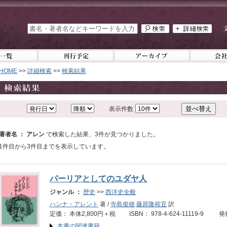
HOME
>>
詳細検索
>>
検索結果
表示件数
著者名 ： アレン
で検索した結果、3件が見つかりました。
1件目から3件目までを表示しています。
パーリアとしてのユダヤ人
ジャンル ：
歴史
>>
西洋史全般
ハンナ・アレント
著 /
寺島俊穂
藤原隆裕宜
訳
定価： 本体2,800円＋税 ISBN： 978-4-624-11119-9 発
本書の関連書籍