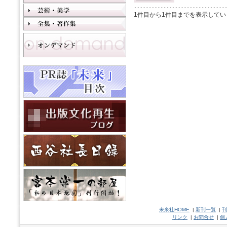
1件目から1件目までを表示してい
未來社HOME
|
新刊一覧
|
刊
リンク
|
お問合せ
|
個