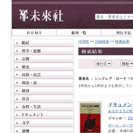
HOME
>>
詳細検索
>>
検索結果
著者名 ： シンクレア・ロード
で
1件目から1件目までを表示してい
ドキュメン
あるがままの民
ジャンル ：
芸
ポール・ローサ
定価： 本体4,8