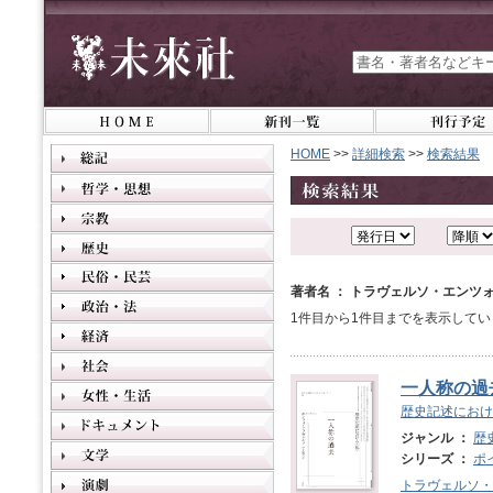
HOME
>>
詳細検索
>>
検索結果
著者名 ： トラヴェルソ・エンツ
1件目から1件目までを表示してい
一人称の過
歴史記述におけ
ジャンル ：
歴
シリーズ ：
ポ
トラヴェルソ・