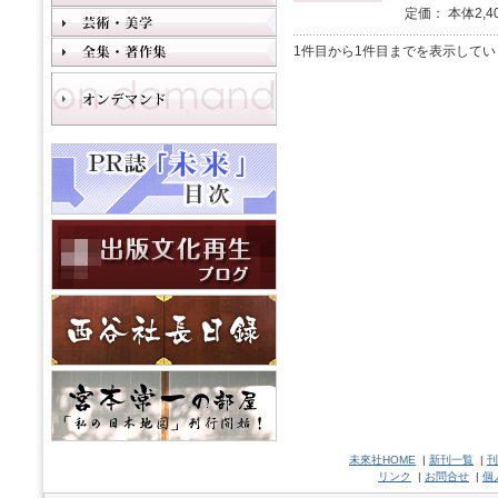
定価： 本体2,4
1件目から1件目までを表示してい
未來社HOME
|
新刊一覧
|
刊
リンク
|
お問合せ
|
個