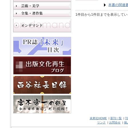
本書の関連
1件目から1件目までを表示してい
未來社HOME
|
新刊一覧
|
刊
リンク
|
お問合せ
|
個