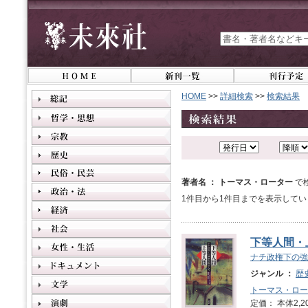
HOME
>>
詳細検索
>>
検索結果
著者名 ： トーマス・ローター
で
1件目から1件目までを表示してい
下等人間・
ナチ政権下の強
ジャンル ：
歴
トーマス・ロー
定価： 本体2,2