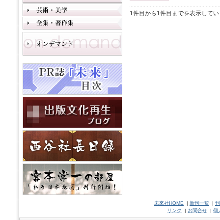
1件目から1件目までを表示してい
未來社HOME
|
新刊一覧
|
刊
リンク
|
お問合せ
|
個