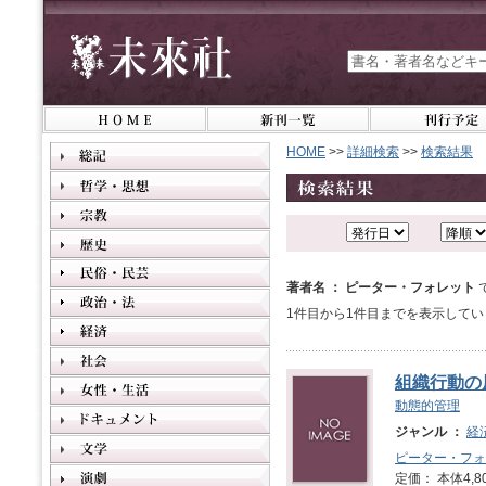
HOME
>>
詳細検索
>>
検索結果
著者名 ： ピーター・フォレット
1件目から1件目までを表示してい
組織行動の
動態的管理
ジャンル ：
経
ピーター・フォ
定価： 本体4,8