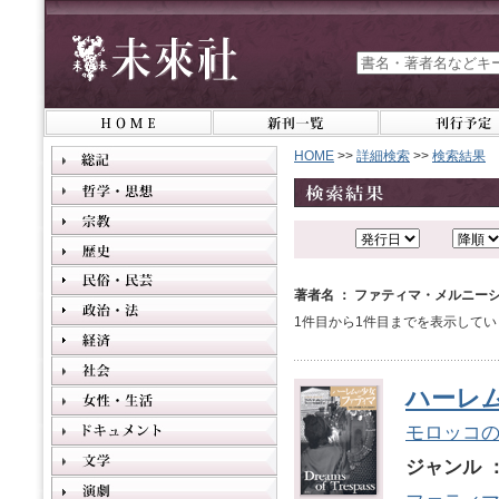
HOME
>>
詳細検索
>>
検索結果
著者名 ： ファティマ・メルニー
1件目から1件目までを表示してい
ハーレ
モロッコ
ジャンル 