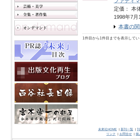
ファティ
定価： 本体
1998年7月
本書の関
1件目から1件目までを表示してい
未來社HOME
|
新刊一覧
|
刊
リンク
|
お問合せ
|
個