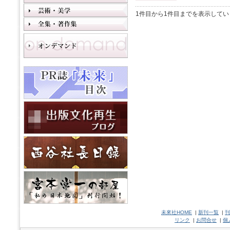
1件目から1件目までを表示してい
未來社HOME
|
新刊一覧
|
刊
リンク
|
お問合せ
|
個