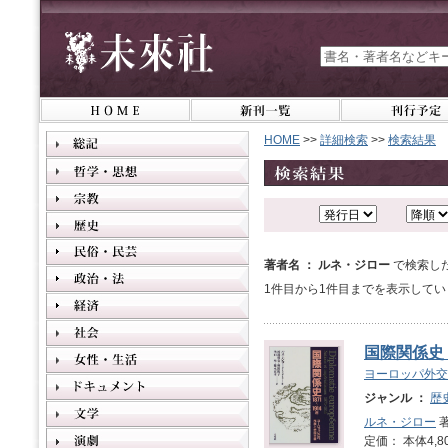
HOME
>>
詳細検索
>>
検索結果
著者名 ： ルネ・ジロー
で検索し
1件目から1件目までを表示してい
国際関係史 1
ヨーロッパ外交
ジャンル ：
歴
ルネ・ジロー
著
定価： 本体4,8