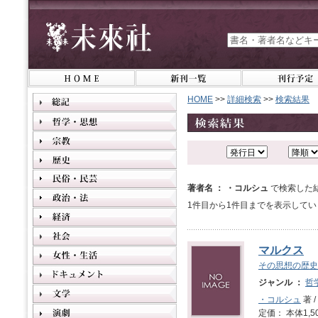
HOME
>>
詳細検索
>>
検索結果
著者名 ： ・コルシュ
で検索した
1件目から1件目までを表示してい
マルクス
その思想の歴史
ジャンル ：
哲
・コルシュ
著 /
定価： 本体1,5