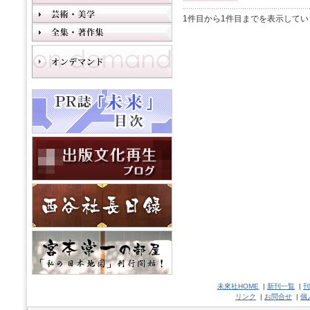
1件目から1件目までを表示してい
未來社HOME
|
新刊一覧
|
刊
リンク
|
お問合せ
|
個