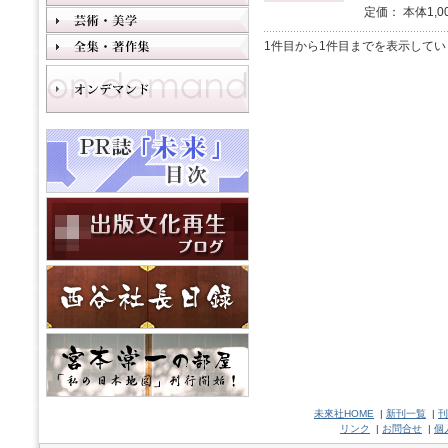
定価： 本体1,0
1件目から1件目までを表示してい
未來社HOME
|
新刊一覧
|
刊
リンク
|
お問合せ
|
個