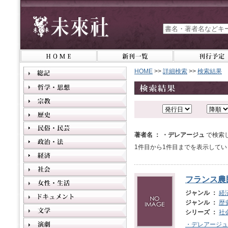
HOME
>>
詳細検索
>>
検索結果
著者名 ： ・デレアージュ
で検索
1件目から1件目までを表示してい
フランス農
ジャンル ：
経
ジャンル ：
歴
シリーズ ：
社
・デレアージュ