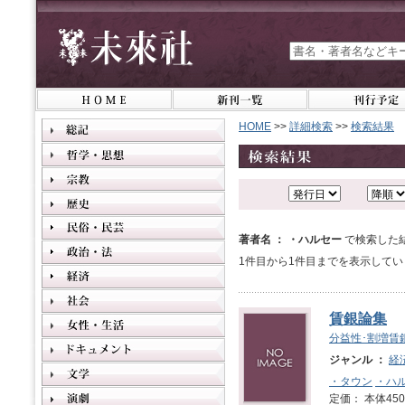
HOME
>>
詳細検索
>>
検索結果
著者名 ： ・ハルセー
で検索した
1件目から1件目までを表示してい
賃銀論集
分益性･割増賃
ジャンル ：
経
・タウン
・ハ
定価： 本体450