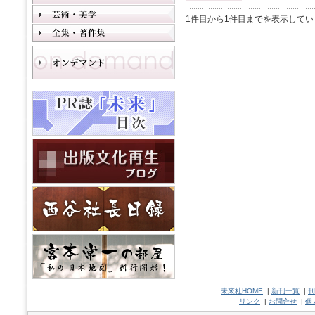
1件目から1件目までを表示してい
未來社HOME
|
新刊一覧
|
刊
リンク
|
お問合せ
|
個