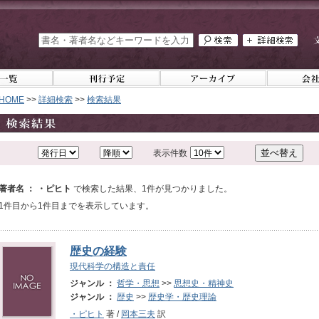
HOME
>>
詳細検索
>>
検索結果
表示件数
著者名 ： ・ピヒト
で検索した結果、1件が見つかりました。
1件目から1件目までを表示しています。
歴史の経験
現代科学の構造と責任
ジャンル ：
哲学・思想
>>
思想史・精神史
ジャンル ：
歴史
>>
歴史学・歴史理論
・ピヒト
著 /
岡本三夫
訳