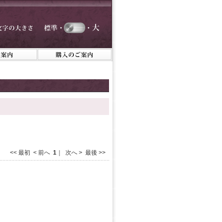
<< 最初 < 前へ
1
｜ 次へ > 最後 >>