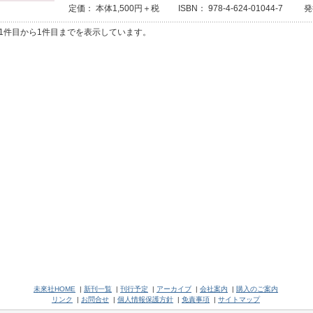
定価： 本体1,500円＋税 ISBN： 978-4-624-01044-7 発
1件目から1件目までを表示しています。
未來社HOME
|
新刊一覧
|
刊行予定
|
アーカイブ
|
会社案内
|
購入のご案内
リンク
|
お問合せ
|
個人情報保護方針
|
免責事項
|
サイトマップ