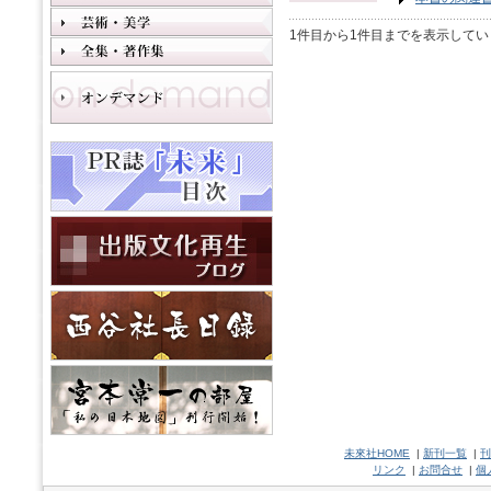
1件目から1件目までを表示してい
未來社HOME
|
新刊一覧
|
刊
リンク
|
お問合せ
|
個