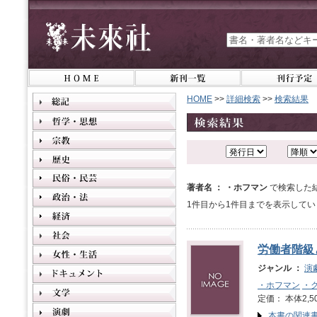
HOME
>>
詳細検索
>>
検索結果
著者名 ： ・ホフマン
で検索した
1件目から1件目までを表示してい
労働者階級
ジャンル ：
演
・ホフマン
・
定価： 本体2,5
本書の関連