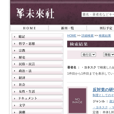
HOME
>>
詳細検索
>>
検索結果
著者名 ： ・ヨネスク
で検索した
1件目から1件目までを表示してい
反対党の研
制度としてのそ
ジャンル ：
政
・ヨネスク
・
定価： 本体1,8