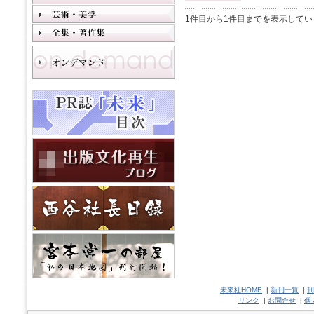
1件目から1件目までを表示してい
未來社HOME
|
新刊一覧
|
刊
リンク
|
お問合せ
|
個