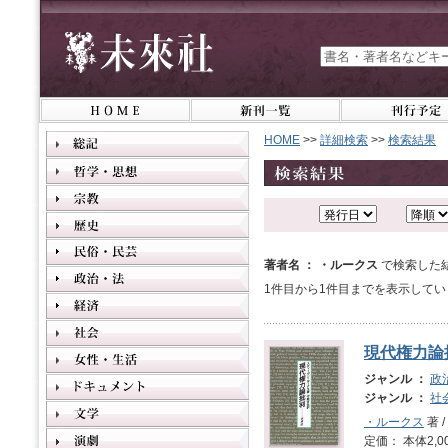
HOME
>>
詳細検索
>>
検索結果
著者名 ： ・ルークス
で検索した
1件目から1件目までを表示してい
現代権力論
ジャンル ：
政
ジャンル ：
社
・ルークス
著 /
定価： 本体2,0