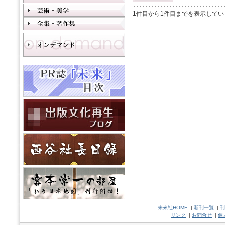
1件目から1件目までを表示してい
未來社HOME
|
新刊一覧
|
刊
リンク
|
お問合せ
|
個