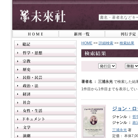
HOME
>>
詳細検索
>>
検索結果
著者名 ： 三浦永光
で検索した結
1件目から1件目までを表示してい
ジョン・ロ
ジャンル ：
哲
ジャンル ：
政
三浦永光
著
定価： 本体7,0