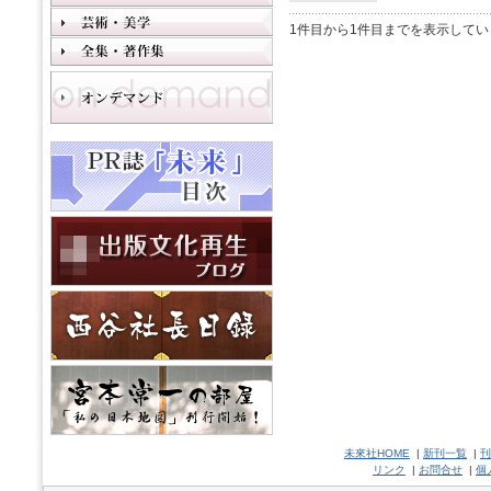
1件目から1件目までを表示してい
未來社HOME
|
新刊一覧
|
刊
リンク
|
お問合せ
|
個