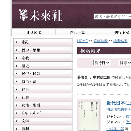
HOME
>>
詳細検索
>>
検索結果
著者名 ： 中村雄二郎
で検索した
1件目から1件目までを表示してい
近代日本に
明治法思想史研
ジャンル ：
哲
ジャンル ：
政
中村雄二郎
著