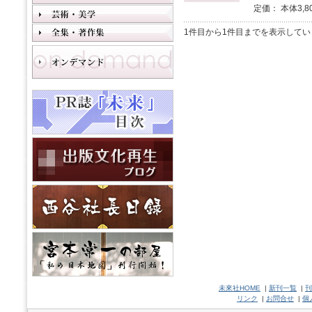
定価： 本体3,8
1件目から1件目までを表示してい
未來社HOME
|
新刊一覧
|
刊
リンク
|
お問合せ
|
個