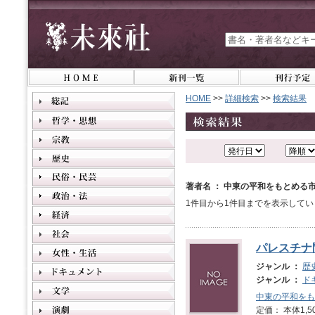
HOME
>>
詳細検索
>>
検索結果
著者名 ： 中東の平和をもとめる
1件目から1件目までを表示してい
パレスチナ
ジャンル ：
歴
ジャンル ：
ド
中東の平和をも
定価： 本体1,5