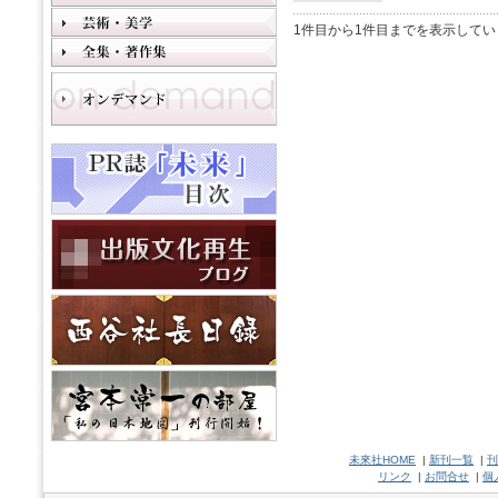
1件目から1件目までを表示してい
未來社HOME
|
新刊一覧
|
刊
リンク
|
お問合せ
|
個