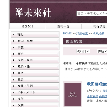
HOME
>>
詳細検索
>>
検索結果
著者名 ： 今村義孝
で検索した結
1件目から4件目までを表示してい
秋田藩町触
ジャンル ：
歴
今村義孝
高橋
定価： 本体4,5