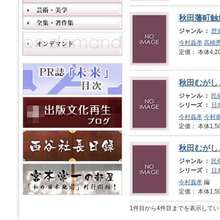
秋田藩町触
ジャンル ：
歴
今村義孝
高橋
定価： 本体4,2
秋田むがしこ
ジャンル ：
民
シリーズ ：
日
今村義孝
今村
定価： 本体1,5
秋田むがしこ
ジャンル ：
民
シリーズ ：
日
今村義孝
編
定価： 本体1,5
1件目から4件目までを表示してい