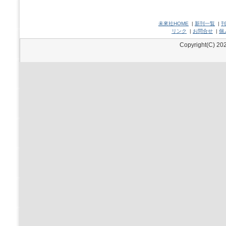
未來社HOME
|
新刊一覧
|
刊
リンク
|
お問合せ
|
個
Copyright(C) 202