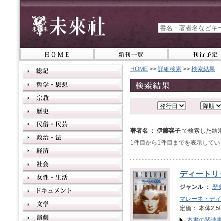
HOME
>>
詳細検索
>>
検索結果
著者名 ： 伊藤容子
で検索した結
1件目から1件目までを表示してい
ディートリ
ジャンル ：
歴
マレーネ・ディ
定価： 本体2,5
本書の関連