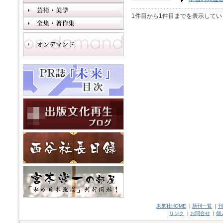
1件目から1件目までを表示してい
未來社HOME
|
新刊一覧
|
刊
リンク
|
お問合せ
|
個