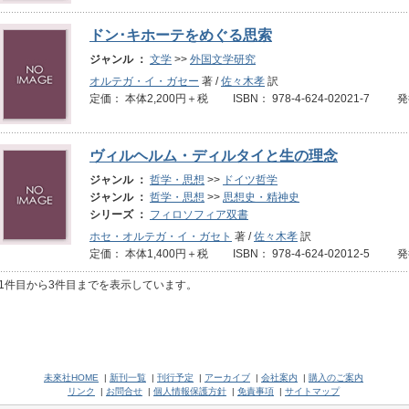
ドン･キホーテをめぐる思索
ジャンル ：
文学
>>
外国文学研究
オルテガ・イ・ガセー
著 /
佐々木孝
訳
定価： 本体2,200円＋税 ISBN： 978-4-624-02021-7 
ヴィルヘルム・ディルタイと生の理念
ジャンル ：
哲学・思想
>>
ドイツ哲学
ジャンル ：
哲学・思想
>>
思想史・精神史
シリーズ ：
フィロソフィア双書
ホセ・オルテガ・イ・ガセト
著 /
佐々木孝
訳
定価： 本体1,400円＋税 ISBN： 978-4-624-02012-5 発
1件目から3件目までを表示しています。
未來社HOME
|
新刊一覧
|
刊行予定
|
アーカイブ
|
会社案内
|
購入のご案内
リンク
|
お問合せ
|
個人情報保護方針
|
免責事項
|
サイトマップ