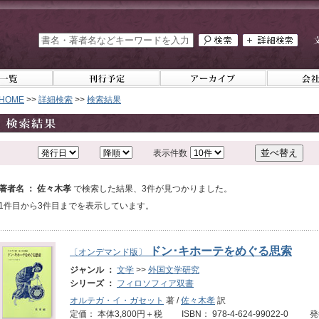
HOME
>>
詳細検索
>>
検索結果
表示件数
著者名 ： 佐々木孝
で検索した結果、3件が見つかりました。
1件目から3件目までを表示しています。
ドン･キホーテをめぐる思索
〔オンデマンド版〕
ジャンル ：
文学
>>
外国文学研究
シリーズ ：
フィロソフィア双書
オルテガ・イ・ガセット
著 /
佐々木孝
訳
定価： 本体3,800円＋税 ISBN： 978-4-624-99022-0 