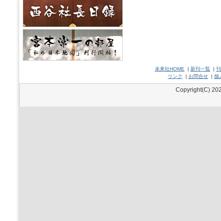
未來社HOME
|
新刊一覧
|
刊
リンク
|
お問合せ
|
個
Copyright(C) 202