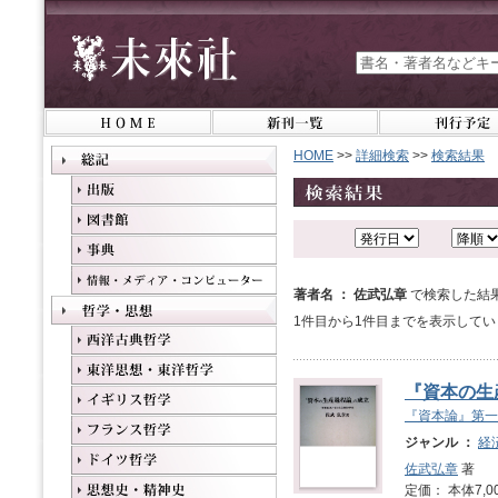
HOME
>>
詳細検索
>>
検索結果
著者名 ： 佐武弘章
で検索した結
1件目から1件目までを表示してい
『資本の生
『資本論』第一
ジャンル ：
経
佐武弘章
著
定価： 本体7,0