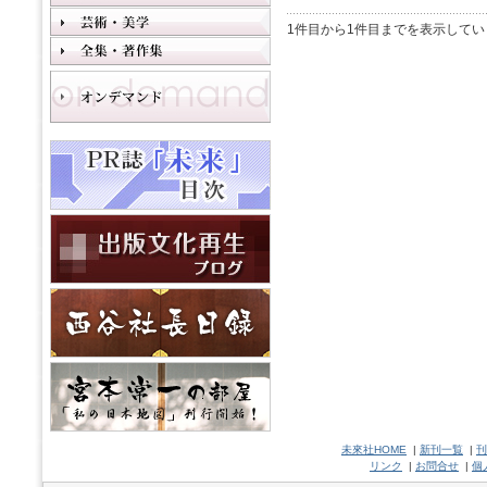
1件目から1件目までを表示してい
未來社HOME
|
新刊一覧
|
刊
リンク
|
お問合せ
|
個