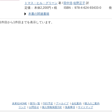
トマス・ヒル・グリーン
著 /
田中浩
佐野正子
訳
定価： 本体2,200円＋税 ISBN： 978-4-624-93433-0 
本書の関連書籍
1件目から1件目までを表示しています。
未來社HOME
|
新刊一覧
|
刊行予定
|
アーカイブ
|
会社案内
|
購入のご案内
リンク
|
お問合せ
|
個人情報保護方針
|
免責事項
|
サイトマップ