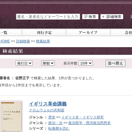
HOME
>>
詳細検索
>>
検索結果
表示件数
著者名 ： 佐野正子
で検索した結果、1件が見つかりました。
1件目から1件目までを表示しています。
イギリス革命講義
クロムウェルの共和国
ジャンル ：
歴史
>>
イギリス史・イギリス研究
ジャンル ：
政治・法
>>
政治哲学・西洋政治思想史
シリーズ ：
転換期を読む