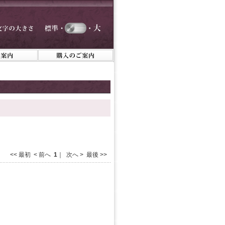
<< 最初 < 前へ
1
｜ 次へ > 最後 >>