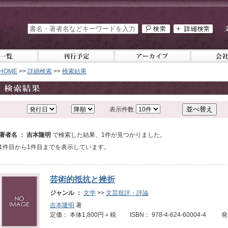
HOME
>>
詳細検索
>>
検索結果
表示件数
著者名 ： 吉本隆明
で検索した結果、1件が見つかりました。
1件目から1件目までを表示しています。
芸術的抵抗と挫折
ジャンル ：
文学
>>
文芸批評・評論
吉本隆明
著
定価： 本体1,800円＋税 ISBN： 978-4-624-60004-4 