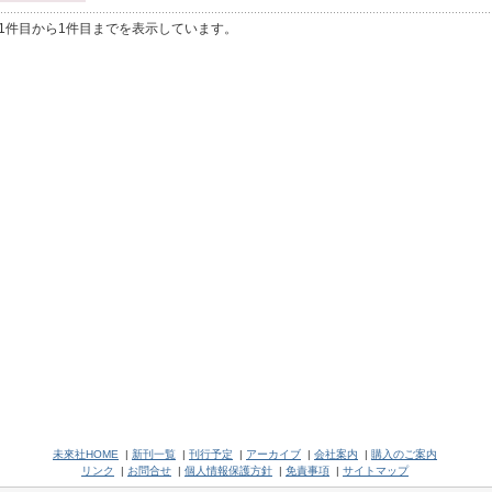
1件目から1件目までを表示しています。
未來社HOME
|
新刊一覧
|
刊行予定
|
アーカイブ
|
会社案内
|
購入のご案内
リンク
|
お問合せ
|
個人情報保護方針
|
免責事項
|
サイトマップ