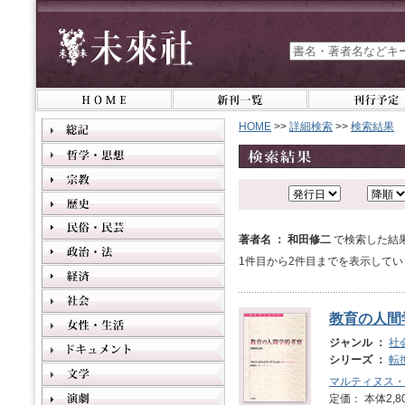
HOME
>>
詳細検索
>>
検索結果
著者名 ： 和田修二
で検索した結
1件目から2件目までを表示してい
教育の人間
ジャンル ：
社
シリーズ ：
転
マルティヌス・
定価： 本体2,8