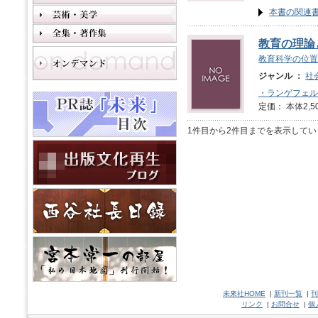
本書の関連
教育の理論
教育科学の位置
ジャンル ：
社
・ランゲフェル
定価： 本体2,5
1件目から2件目までを表示してい
未來社HOME
|
新刊一覧
|
刊
リンク
|
お問合せ
|
個