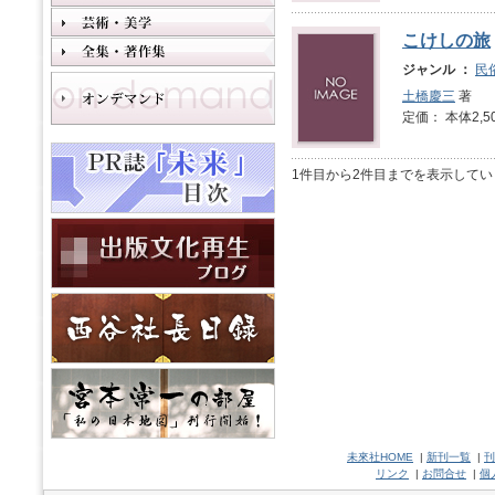
こけしの旅
ジャンル ：
民
土橋慶三
著
定価： 本体2,5
1件目から2件目までを表示してい
未來社HOME
|
新刊一覧
|
刊
リンク
|
お問合せ
|
個