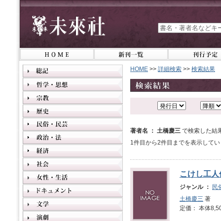
HOME
>>
詳細検索
>>
検索結果
著者名 ： 土橋慶三
で検索した結
1件目から2件目までを表示してい
こけし工人
ジャンル ：
民
土橋慶三
著
定価： 本体8,5