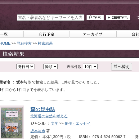
HOME
>>
詳細検索
>>
検索結果
表示件数
著者名 ： 坂本与市
で検索した結果、1件が見つかりました。
1件目から1件目までを表示しています。
森の昆虫誌
北海道の自然を考える
ジャンル ：
文学
>>
創作・エッセイ
坂本与市
著
定価： 本体1,300円＋税 ISBN： 978-4-624-50062-7 