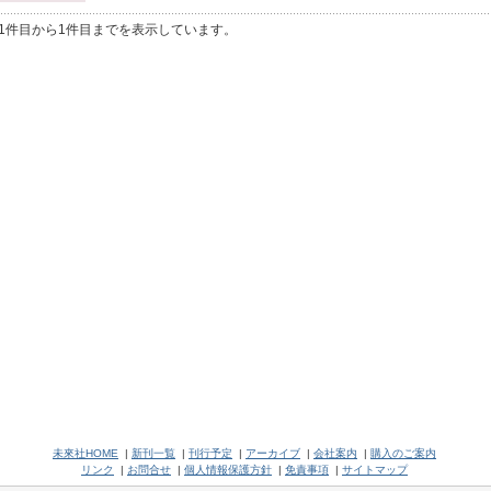
1件目から1件目までを表示しています。
未來社HOME
|
新刊一覧
|
刊行予定
|
アーカイブ
|
会社案内
|
購入のご案内
リンク
|
お問合せ
|
個人情報保護方針
|
免責事項
|
サイトマップ