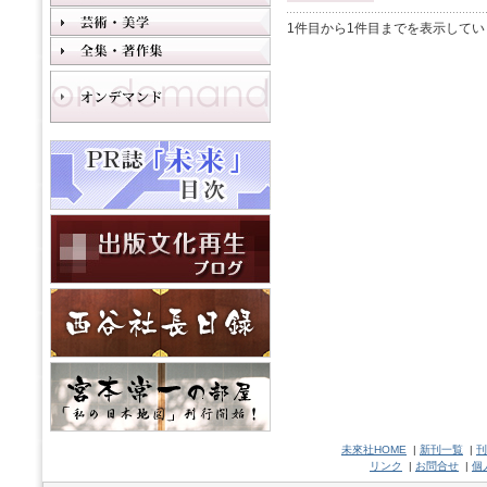
1件目から1件目までを表示してい
未來社HOME
|
新刊一覧
|
刊
リンク
|
お問合せ
|
個