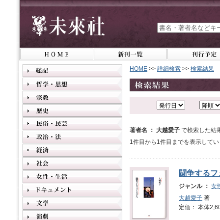
HOME
>>
詳細検索
>>
検索結果
著者名 ： 大越愛子
で検索した結
1件目から1件目までを表示してい
闘争するフ
ジャンル ：
女
大越愛子
著
定価： 本体2,6