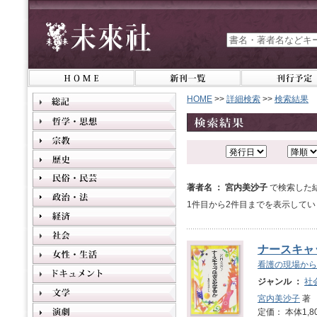
HOME
>>
詳細検索
>>
検索結果
著者名 ： 宮内美沙子
で検索した
1件目から2件目までを表示してい
ナースキャ
看護の現場から
ジャンル ：
社
宮内美沙子
著
定価： 本体1,8