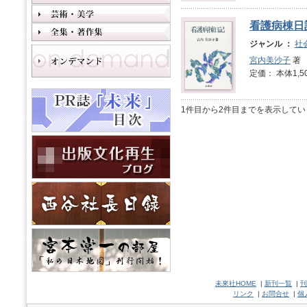
看護病棟日
ジャンル ：
社
宮内美沙子
著
定価： 本体1,5
1件目から2件目までを表示してい
未來社HOME
|
新刊一覧
|
刊
リンク
|
お問合せ
|
個