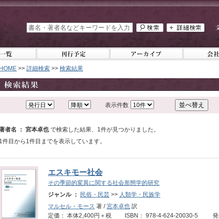
HOME
>>
詳細検索
>>
検索結果
表示件数
著者名 ： 宮本卓也
で検索した結果、1件が見つかりました。
1件目から1件目までを表示しています。
エスキモー社会
その季節的変異に関する社会形態学的研究
ジャンル ：
民俗・民芸
>>
人類学・民族学
マルセル・モース
著 /
宮本卓也
訳
定価： 本体2,400円＋税 ISBN： 978-4-624-20030-5 発