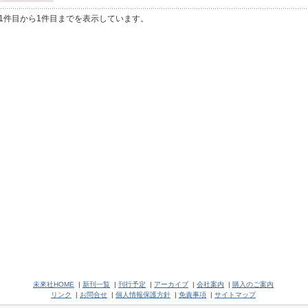
1件目から1件目までを表示しています。
未來社HOME
|
新刊一覧
|
刊行予定
|
アーカイブ
|
会社案内
|
購入のご案内
リンク
|
お問合せ
|
個人情報保護方針
|
免責事項
|
サイトマップ