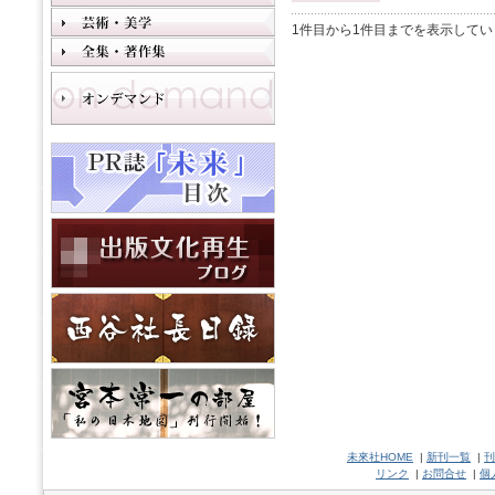
1件目から1件目までを表示してい
未來社HOME
|
新刊一覧
|
刊
リンク
|
お問合せ
|
個