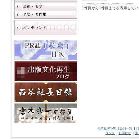
1件目から1件目までを表示してい
未來社HOME
|
新刊一覧
|
刊
リンク
|
お問合せ
|
個