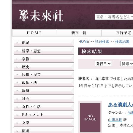
HOME
>>
詳細検索
>>
検索結果
著者名 ： 山川幸世
で検索した結
1件目から1件目までを表示してい
ある演劇人
ジャンル ：
演
山川幸世
著
定価： 本体2,5