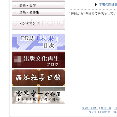
本書の関連
1件目から1件目までを表示してい
未來社HOME
|
新刊一覧
|
刊
リンク
|
お問合せ
|
個