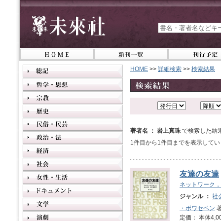
HOME
>>
詳細検索
>>
検索結果
著者名 ： 岩上真珠
で検索した結
1件目から1件目までを表示してい
友達の友達
ネットワーク，
ジャンル ：
社
・ボワセベン
著
定価： 本体4,0