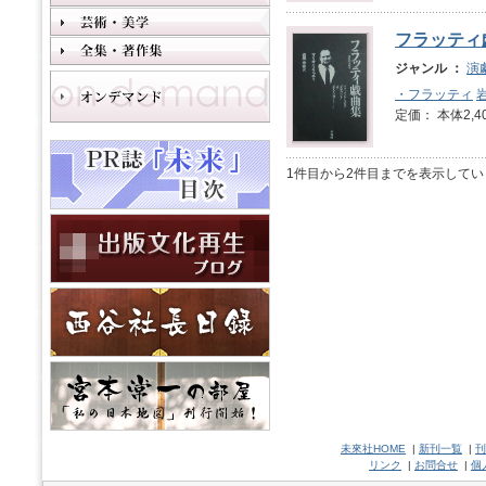
フラッティ
ジャンル ：
演
・フラッティ
定価： 本体2,4
1件目から2件目までを表示してい
未來社HOME
|
新刊一覧
|
刊
リンク
|
お問合せ
|
個