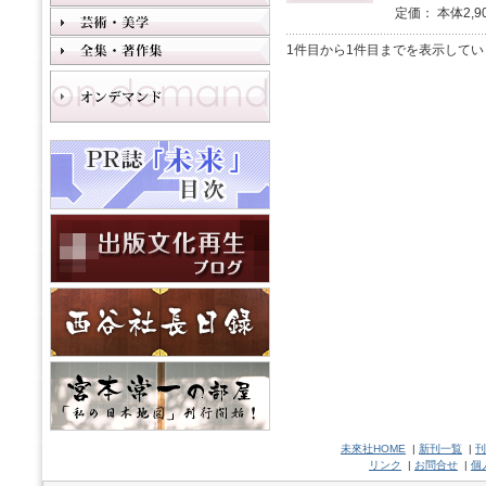
定価： 本体2,9
1件目から1件目までを表示してい
未來社HOME
|
新刊一覧
|
刊
リンク
|
お問合せ
|
個