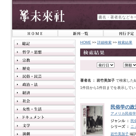
HOME
>>
詳細検索
>>
検索結果
著者名 ： 岩竹美加子
で検索した
1件目から1件目までを表示してい
民俗学の政
アメリカ民俗学
ジャンル ：
民
シリーズ ：
ニ
岩竹美加子
編