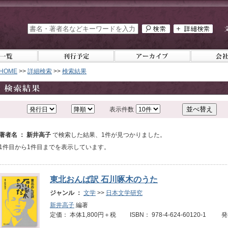
HOME
>>
詳細検索
>>
検索結果
表示件数
著者名 ： 新井高子
で検索した結果、1件が見つかりました。
1件目から1件目までを表示しています。
東北おんば訳 石川啄木のうた
ジャンル ：
文学
>>
日本文学研究
新井高子
編著
定価： 本体1,800円＋税 ISBN： 978-4-624-60120-1 