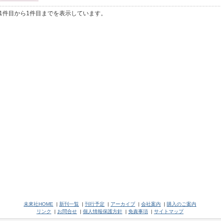
1件目から1件目までを表示しています。
未來社HOME
|
新刊一覧
|
刊行予定
|
アーカイブ
|
会社案内
|
購入のご案内
リンク
|
お問合せ
|
個人情報保護方針
|
免責事項
|
サイトマップ