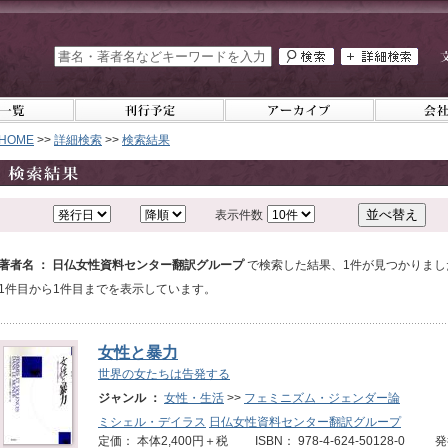
HOME
>>
詳細検索
>>
検索結果
表示件数
著者名 ： 日仏女性資料センター翻訳グループ
で検索した結果、1件が見つかりまし
1件目から1件目までを表示しています。
女性と暴力
世界の女たちは告発する
ジャンル ：
女性・生活
>>
フェミニズム・ジェンダー論
ミシェル・デイラス
日仏女性資料センター翻訳グループ
定価： 本体2,400円＋税 ISBN： 978-4-624-50128-0 