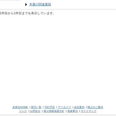
本書の関連書籍
1件目から1件目までを表示しています。
未來社HOME
|
新刊一覧
|
刊行予定
|
アーカイブ
|
会社案内
|
購入のご案内
リンク
|
お問合せ
|
個人情報保護方針
|
免責事項
|
サイトマップ