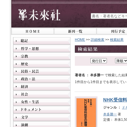
HOME
>>
詳細検索
>>
検索結果
著者名 ： 本多勝一
で検索した結
1件目から1件目までを表示してい
NHK受信
ジャンル ：
ド
本多勝一
著
定価： 本体1,5