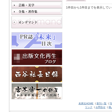
1件目から1件目までを表示してい
未來社HOME
|
新刊一覧
|
刊
リンク
|
お問合せ
|
個