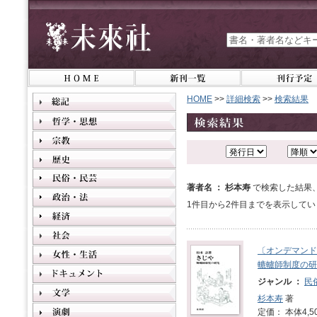
HOME
>>
詳細検索
>>
検索結果
著者名 ： 杉本寿
で検索した結果
1件目から2件目までを表示してい
〔オンデマンド
轆轤師制度の研
ジャンル ：
民
杉本寿
著
定価： 本体4,5