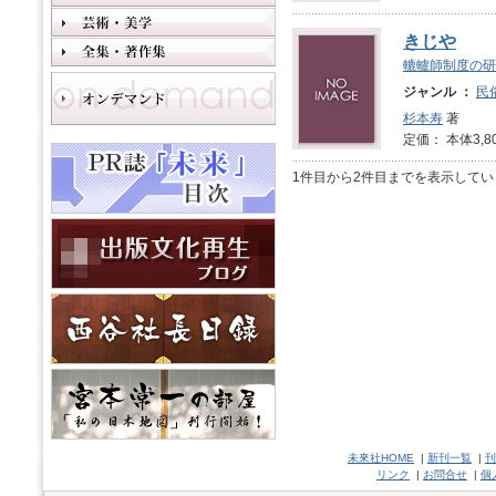
きじや
轆轤師制度の研
ジャンル ：
民
杉本寿
著
定価： 本体3,8
1件目から2件目までを表示してい
未來社HOME
|
新刊一覧
|
刊
リンク
|
お問合せ
|
個