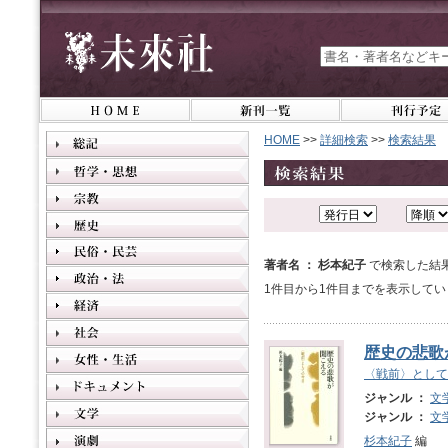
HOME
>>
詳細検索
>>
検索結果
著者名 ： 杉本紀子
で検索した結
1件目から1件目までを表示してい
歴史の悲歌
〈戦前〉として
ジャンル ：
文
ジャンル ：
文
杉本紀子
編