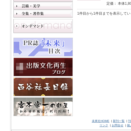
定価： 本体1,8
1件目から1件目までを表示してい
未來社HOME
|
新刊一覧
|
刊
リンク
|
お問合せ
|
個