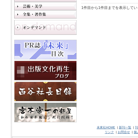
1件目から1件目までを表示してい
未來社HOME
|
新刊一覧
|
刊
リンク
|
お問合せ
|
個