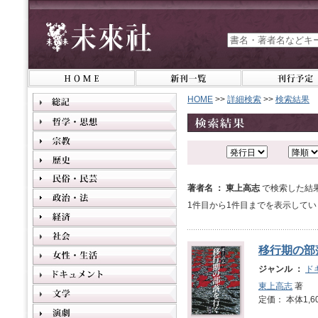
HOME
>>
詳細検索
>>
検索結果
著者名 ： 東上高志
で検索した結
1件目から1件目までを表示してい
移行期の部
ジャンル ：
ド
東上高志
著
定価： 本体1,6