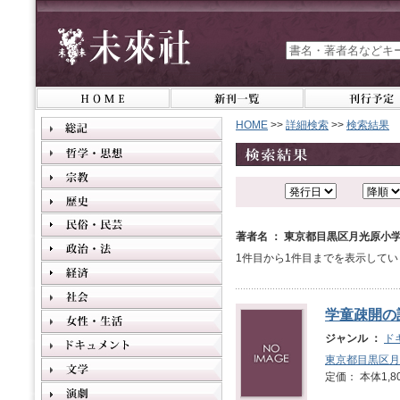
HOME
>>
詳細検索
>>
検索結果
著者名 ： 東京都目黒区月光原小
1件目から1件目までを表示してい
学童疎開の
ジャンル ：
ド
東京都目黒区月
定価： 本体1,8