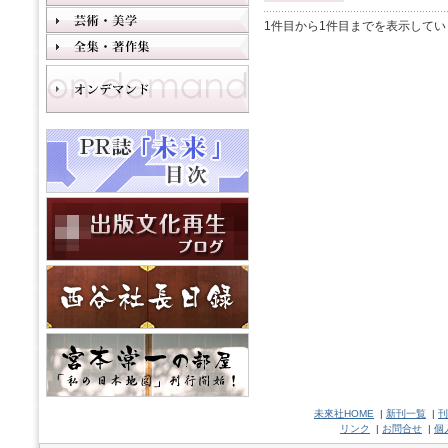
1件目から1件目までを表示してい
未來社HOME
|
新刊一覧
|
刊
リンク
|
お問合せ
|
個