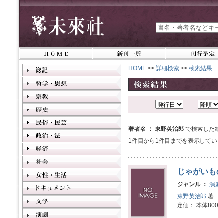
HOME
>>
詳細検索
>>
検索結果
著者名 ： 東野英治郎
で検索した
1件目から1件目までを表示してい
じゃがいも
ジャンル ：
演
東野英治郎
著
定価： 本体800