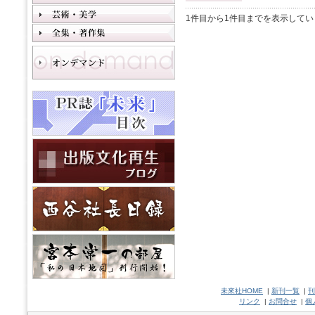
1件目から1件目までを表示してい
未來社HOME
|
新刊一覧
|
刊
リンク
|
お問合せ
|
個