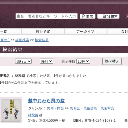
HOME
>>
詳細検索
>>
検索結果
表示件数
著者名 ： 林秋路
で検索した結果、1件が見つかりました。
1件目から1件目までを表示しています。
越中おわら風の盆
ジャンル ：
民俗・民芸
>>
民俗誌・民俗芸能・民俗写真
林秋路
画
定価： 本体4,500円＋税 ISBN： 978-4-624-71078-1 