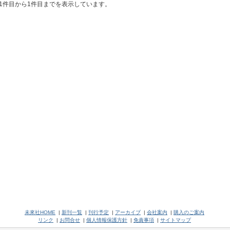
1件目から1件目までを表示しています。
未來社HOME
|
新刊一覧
|
刊行予定
|
アーカイブ
|
会社案内
|
購入のご案内
リンク
|
お問合せ
|
個人情報保護方針
|
免責事項
|
サイトマップ