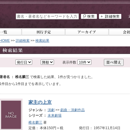
HOME
>>
詳細検索
>>
検索結果
表示件数
著者名 ： 椎名麟三
で検索した結果、1件が見つかりました。
1件目から1件目までを表示しています。
家主の上京
ジャンル ：
演劇
>>
戯曲・演劇作品
シリーズ ：
未来劇場
椎名麟三
著
定価： 本体150円＋税 発行日： 1957年11月14日