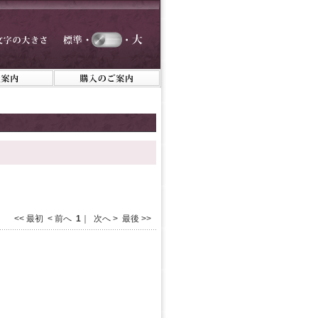
<< 最初 < 前へ
1
｜ 次へ > 最後 >>