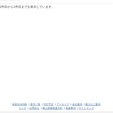
1件目から1件目までを表示しています。
未來社HOME
|
新刊一覧
|
刊行予定
|
アーカイブ
|
会社案内
|
購入のご案内
リンク
|
お問合せ
|
個人情報保護方針
|
免責事項
|
サイトマップ