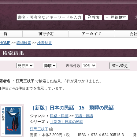
HOME
>>
詳細検索
>>
検索結果
表示件数
著者名 ： 江馬三枝子
で検索した結果、3件が見つかりました。
1件目から3件目までを表示しています。
［新版］日本の民話 15 飛騨の民話
ジャンル ：
民俗・民芸
>>
民話・昔話
シリーズ ：
［新版］日本の民話
江馬三枝子
編
定価： 本体2,200円＋税 ISBN： 978-4-624-93515-3 