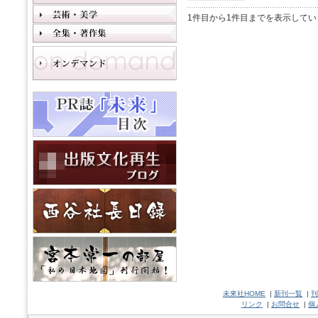
1件目から1件目までを表示してい
未來社HOME
|
新刊一覧
|
刊
リンク
|
お問合せ
|
個