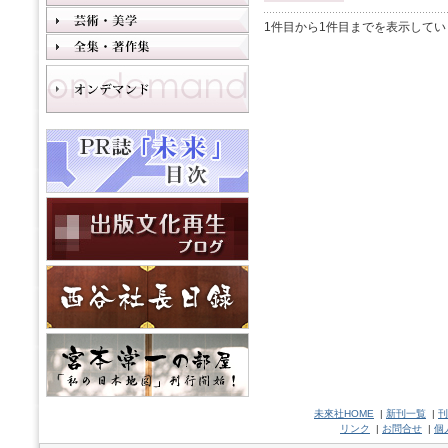
1件目から1件目までを表示してい
未來社HOME
|
新刊一覧
|
刊
リンク
|
お問合せ
|
個