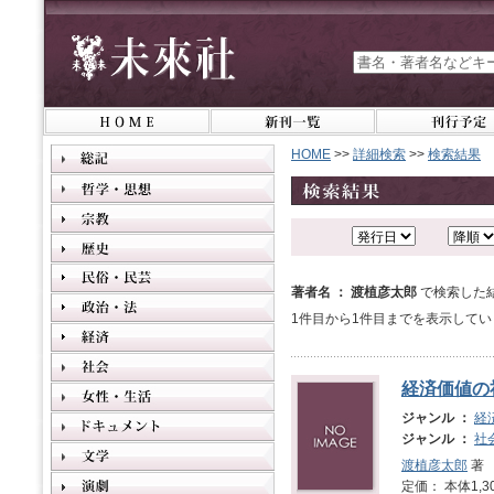
HOME
>>
詳細検索
>>
検索結果
著者名 ： 渡植彦太郎
で検索した
1件目から1件目までを表示してい
経済価値の
ジャンル ：
経
ジャンル ：
社
渡植彦太郎
著
定価： 本体1,3