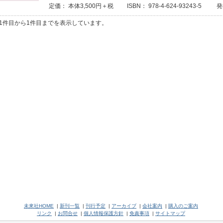
定価： 本体3,500円＋税 ISBN： 978-4-624-93243-5 
1件目から1件目までを表示しています。
未來社HOME
|
新刊一覧
|
刊行予定
|
アーカイブ
|
会社案内
|
購入のご案内
リンク
|
お問合せ
|
個人情報保護方針
|
免責事項
|
サイトマップ