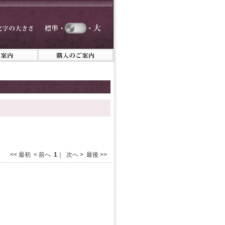
<< 最初 < 前へ
1
｜ 次へ > 最後 >>